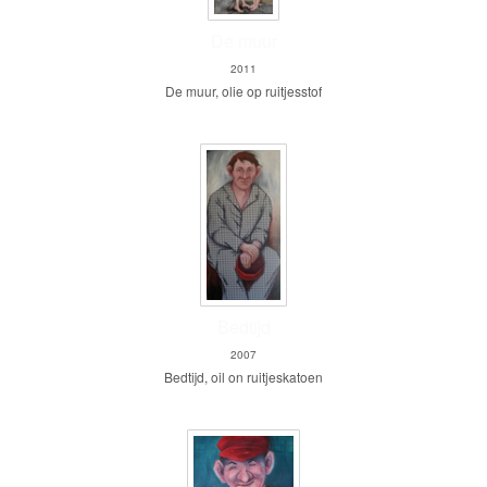
De muur
2011
De muur, olie op ruitjesstof
Bedtijd
2007
Bedtijd, oil on ruitjeskatoen