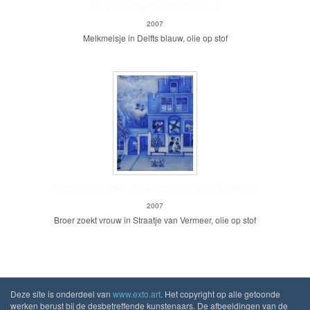
Melkmeisje in Delfts bauw
2007
Melkmeisje in Delfts blauw, olie op stof
Broer zoekt vrouw in Straatje van Vermeer
2007
Broer zoekt vrouw in Straatje van Vermeer, olie op stof
Deze site is onderdeel van
www.exto.art
. Het copyright op alle getoonde
werken berust bij de desbetreffende kunstenaars. De afbeeldingen van de