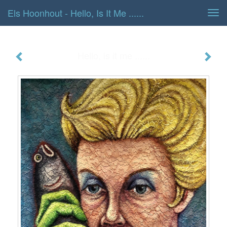
Els Hoonhout - Hello, Is It Me ......
Tog
navi
Hello, is it me ......